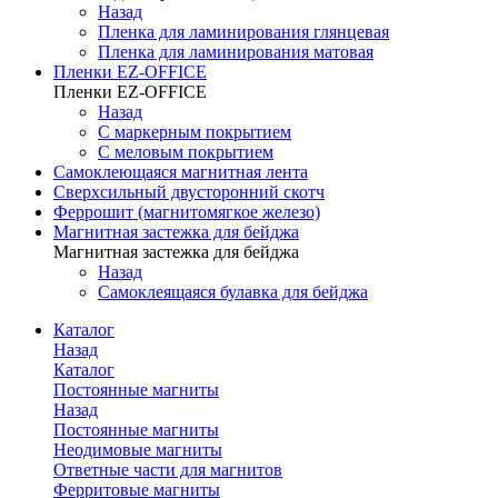
Назад
Пленка для ламинирования глянцевая
Пленка для ламинирования матовая
Пленки EZ-OFFICE
Пленки EZ-OFFICE
Назад
С маркерным покрытием
С меловым покрытием
Самоклеющаяся магнитная лента
Сверхсильный двусторонний скотч
Феррошит (магнитомягкое железо)
Магнитная застежка для бейджа
Магнитная застежка для бейджа
Назад
Самоклеящаяся булавка для бейджа
Каталог
Назад
Каталог
Постоянные магниты
Назад
Постоянные магниты
Неодимовые магниты
Ответные части для магнитов
Ферритовые магниты