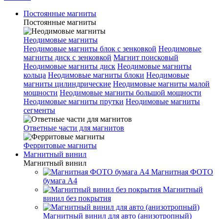
Постоянные магниты
Постоянные магниты
Неодимовые магниты
Неодимовые магниты блок с зенковкой
Неодимовые
магниты диск с зенковкой
Магнит поисковый
Неодимовые магниты диск
Неодимовые магниты
кольца
Неодимовые магниты блоки
Неодимовые
магниты цилиндрические
Неодимовые магниты малой
мощности
Неодимовые магниты большой мощности
Неодимовые магниты прутки
Неодимовые магниты
сегменты
Ответные части для магнитов
Ферритовые магниты
Магнитный винил
Магнитный винил
Магнитная ФОТО
бумага А4
Магнитный
винил без покрытия
Магнитный винил для авто (анизотропный)