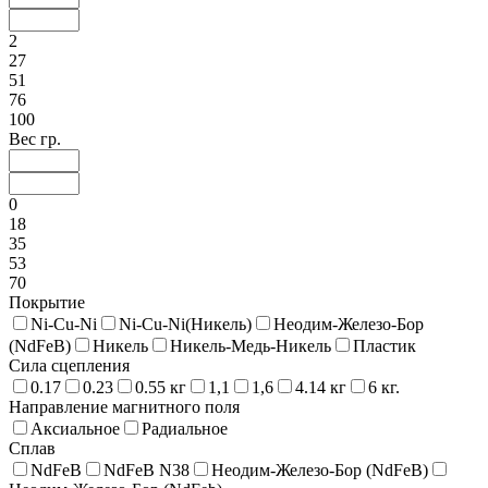
2
27
51
76
100
Вес гр.
0
18
35
53
70
Покрытие
Ni-Cu-Ni
Ni-Cu-Ni(Никель)
Неодим-Железо-Бор
(NdFeB)
Никель
Никель-Медь-Никель
Пластик
Сила сцепления
0.17
0.23
0.55 кг
1,1
1,6
4.14 кг
6 кг.
Направление магнитного поля
Аксиальное
Радиальное
Сплав
NdFeB
NdFeB N38
Неодим-Железо-Бор (NdFeB)