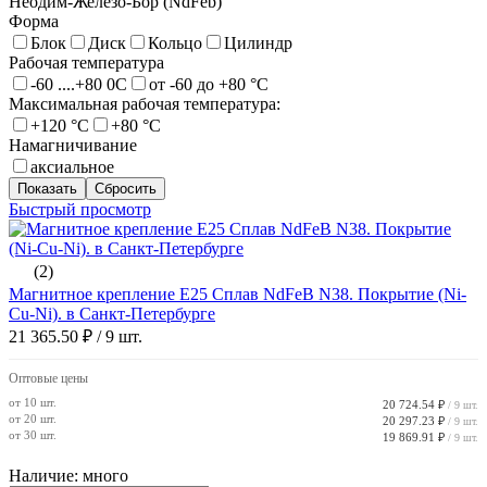
Неодим-Железо-Бор (NdFeb)
Форма
Блок
Диск
Кольцо
Цилиндр
Рабочая температура
-60 ....+80 0С
от -60 до +80 °С
Максимальная рабочая температура:
+120 °С
+80 °С
Намагничивание
аксиальное
Быстрый просмотр
(2)
Магнитное крепление E25 Сплав NdFeB N38. Покрытие (Ni-
Cu-Ni). в Санкт-Петербурге
21 365.50 ₽
/ 9 шт.
Оптовые цены
от 10 шт.
20 724.54 ₽
/ 9 шт.
от 20 шт.
20 297.23 ₽
/ 9 шт.
от 30 шт.
19 869.91 ₽
/ 9 шт.
Наличие: много