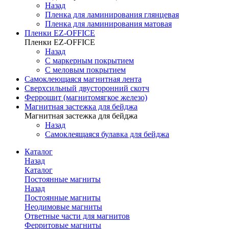
Назад
Пленка для ламинирования глянцевая
Пленка для ламинирования матовая
Пленки EZ-OFFICE
Пленки EZ-OFFICE
Назад
С маркерным покрытием
С меловым покрытием
Самоклеющаяся магнитная лента
Сверхсильный двусторонний скотч
Феррошит (магнитомягкое железо)
Магнитная застежка для бейджа
Магнитная застежка для бейджа
Назад
Самоклеящаяся булавка для бейджа
Каталог
Назад
Каталог
Постоянные магниты
Назад
Постоянные магниты
Неодимовые магниты
Ответные части для магнитов
Ферритовые магниты