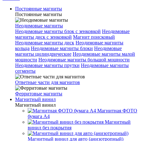
Постоянные магниты
Постоянные магниты
Неодимовые магниты
Неодимовые магниты блок с зенковкой
Неодимовые
магниты диск с зенковкой
Магнит поисковый
Неодимовые магниты диск
Неодимовые магниты
кольца
Неодимовые магниты блоки
Неодимовые
магниты цилиндрические
Неодимовые магниты малой
мощности
Неодимовые магниты большой мощности
Неодимовые магниты прутки
Неодимовые магниты
сегменты
Ответные части для магнитов
Ферритовые магниты
Магнитный винил
Магнитный винил
Магнитная ФОТО
бумага А4
Магнитный
винил без покрытия
Магнитный винил для авто (анизотропный)