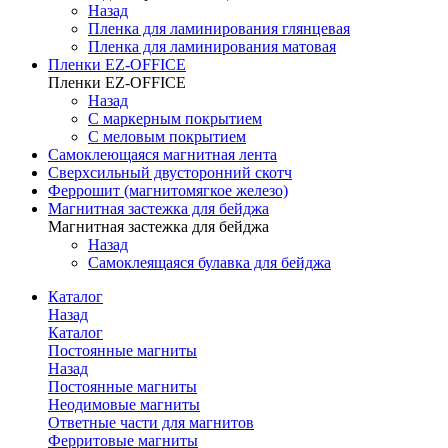
Назад
Пленка для ламинирования глянцевая
Пленка для ламинирования матовая
Пленки EZ-OFFICE
Пленки EZ-OFFICE
Назад
С маркерным покрытием
С меловым покрытием
Самоклеющаяся магнитная лента
Сверхсильный двусторонний скотч
Феррошит (магнитомягкое железо)
Магнитная застежка для бейджа
Магнитная застежка для бейджа
Назад
Самоклеящаяся булавка для бейджа
Каталог
Назад
Каталог
Постоянные магниты
Назад
Постоянные магниты
Неодимовые магниты
Ответные части для магнитов
Ферритовые магниты