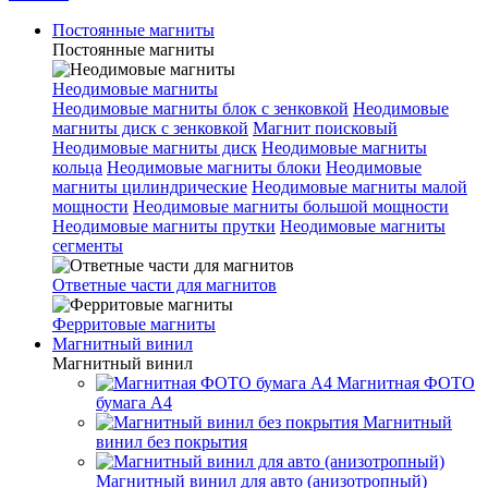
Постоянные магниты
Постоянные магниты
Неодимовые магниты
Неодимовые магниты блок с зенковкой
Неодимовые
магниты диск с зенковкой
Магнит поисковый
Неодимовые магниты диск
Неодимовые магниты
кольца
Неодимовые магниты блоки
Неодимовые
магниты цилиндрические
Неодимовые магниты малой
мощности
Неодимовые магниты большой мощности
Неодимовые магниты прутки
Неодимовые магниты
сегменты
Ответные части для магнитов
Ферритовые магниты
Магнитный винил
Магнитный винил
Магнитная ФОТО
бумага А4
Магнитный
винил без покрытия
Магнитный винил для авто (анизотропный)