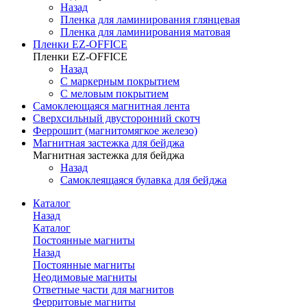
Назад
Пленка для ламинирования глянцевая
Пленка для ламинирования матовая
Пленки EZ-OFFICE
Пленки EZ-OFFICE
Назад
С маркерным покрытием
С меловым покрытием
Самоклеющаяся магнитная лента
Сверхсильный двусторонний скотч
Феррошит (магнитомягкое железо)
Магнитная застежка для бейджа
Магнитная застежка для бейджа
Назад
Самоклеящаяся булавка для бейджа
Каталог
Назад
Каталог
Постоянные магниты
Назад
Постоянные магниты
Неодимовые магниты
Ответные части для магнитов
Ферритовые магниты