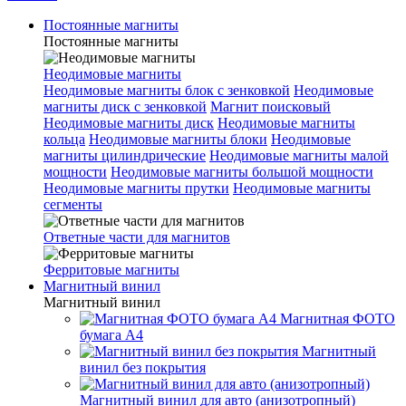
Постоянные магниты
Постоянные магниты
Неодимовые магниты
Неодимовые магниты блок с зенковкой
Неодимовые
магниты диск с зенковкой
Магнит поисковый
Неодимовые магниты диск
Неодимовые магниты
кольца
Неодимовые магниты блоки
Неодимовые
магниты цилиндрические
Неодимовые магниты малой
мощности
Неодимовые магниты большой мощности
Неодимовые магниты прутки
Неодимовые магниты
сегменты
Ответные части для магнитов
Ферритовые магниты
Магнитный винил
Магнитный винил
Магнитная ФОТО
бумага А4
Магнитный
винил без покрытия
Магнитный винил для авто (анизотропный)