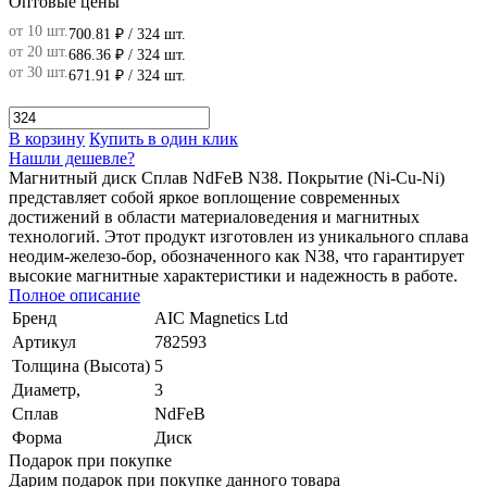
Оптовые цены
от 10 шт.
700.81 ₽
/ 324 шт.
от 20 шт.
686.36 ₽
/ 324 шт.
от 30 шт.
671.91 ₽
/ 324 шт.
В корзину
Купить в один клик
Нашли дешевле?
Магнитный диск Сплав NdFeB N38. Покрытие (Ni-Cu-Ni)
представляет собой яркое воплощение современных
достижений в области материаловедения и магнитных
технологий. Этот продукт изготовлен из уникального сплава
неодим-железо-бор, обозначенного как N38, что гарантирует
высокие магнитные характеристики и надежность в работе.
Полное описание
Бренд
AIC Magnetics Ltd
Артикул
782593
Толщина (Высота)
5
Диаметр,
3
Сплав
NdFeB
Форма
Диск
Подарок при покупке
Дарим подарок при покупке данного товара