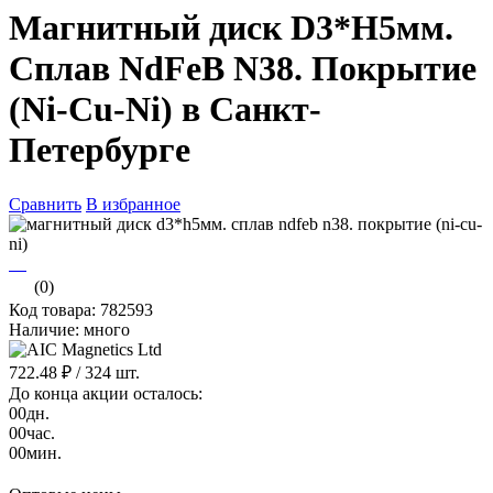
Магнитный диск D3*H5мм.
Сплав NdFeB N38. Покрытие
(Ni-Cu-Ni) в Санкт-
Петербурге
Сравнить
В избранное
(0)
Код товара: 782593
Наличие: много
722.48 ₽
/ 324 шт.
До конца акции осталось:
00
дн.
00
час.
00
мин.