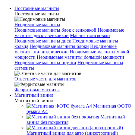
Постоянные магниты
Постоянные магниты
Неодимовые магниты
Неодимовые магниты блок с зенковкой
Неодимовые
магниты диск с зенковкой
Магнит поисковый
Неодимовые магниты диск
Неодимовые магниты
кольца
Неодимовые магниты блоки
Неодимовые
магниты цилиндрические
Неодимовые магниты малой
мощности
Неодимовые магниты большой мощности
Неодимовые магниты прутки
Неодимовые магниты
сегменты
Ответные части для магнитов
Ферритовые магниты
Магнитный винил
Магнитный винил
Магнитная ФОТО
бумага А4
Магнитный
винил без покрытия
Магнитный винил для авто (анизотропный)