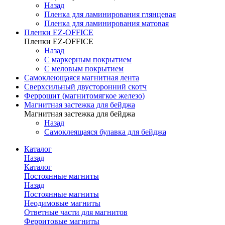
Назад
Пленка для ламинирования глянцевая
Пленка для ламинирования матовая
Пленки EZ-OFFICE
Пленки EZ-OFFICE
Назад
С маркерным покрытием
С меловым покрытием
Самоклеющаяся магнитная лента
Сверхсильный двусторонний скотч
Феррошит (магнитомягкое железо)
Магнитная застежка для бейджа
Магнитная застежка для бейджа
Назад
Самоклеящаяся булавка для бейджа
Каталог
Назад
Каталог
Постоянные магниты
Назад
Постоянные магниты
Неодимовые магниты
Ответные части для магнитов
Ферритовые магниты