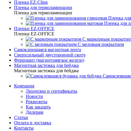
Пленка EZ-Cling
Пленка для термоламинации
Пленка для термоламинации
Пленка для
Пленка для 
Пленки EZ-OFFICE
Пленки EZ-OFFICE
С маркерным покрытие
С меловым покрытием
Самоклеющаяся магнитная лента
Сверхсильный двусторонний скотч
Феррошит (магнитомягкое железо)
Магнитная застежка для бейджа
Магнитная застежка для бейджа
Самоклеящаяс
Компания
Лицензии и сертификаты
Новости
Реквизиты
Как заказать
Дилерам
Статьи
Оплата и доставка
Контакты