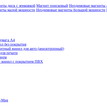
иты диск с зенковкой
Магнит поисковый
Неодимовые магниты 
иты малой мощности
Неодимовые магниты большой мощности
умага А4
л без покрытия
итный винил для авто (анизотропный)
для печати
леем
 винил с покрытием ПВХ
o-Mag